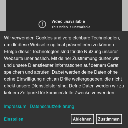
Wir verwenden Cookies und vergleichbare Technologien,
um dir diese Webseite optimal präsentieren zu können.
Einige dieser Technologien sind für die Nutzung unserer
Webseite unerlässlich. Mit deiner Zustimmung dürfen wir
und unsere Dienstleister Informationen auf deinem Gerät
Dr. Steven Peters
leitet seit 2017 das Team Artificial
Intelligence Research in der Konzern­forschung der
speichern und abrufen. Dabei werden deine Daten ohne
Daimler AG. Zu seinem Aufgabenfeld zählt das ganze
deine Einwilligung nicht an Dritte weitergegeben, die nicht
Spektrum der Automobilentwicklung.
direkt unsere Dienstleister sind. Deine Daten werden wir zu
keinem Zeitpunkt für kommerzielle Zwecke verwenden.
Impressum
|
Datenschutzerklärung
Gehen wir dem Mythos auf den Grund:
Einstellen
Ablehnen
Zustimmen
Worüber reden wir beim Einsatz von KI im