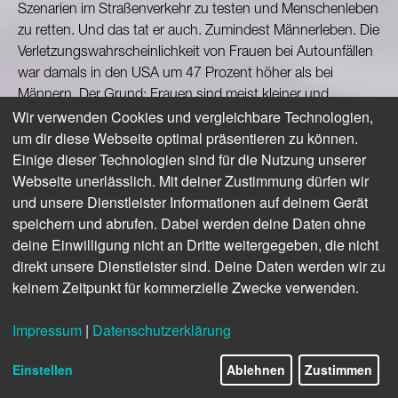
Szenarien im Straßenverkehr zu testen und Menschenleben
zu retten. Und das tat er auch. Zumindest Männerleben. Die
Verletzungswahrscheinlichkeit von Frauen bei Autounfällen
war damals in den USA um 47 Prozent höher als bei
Männern. Der Grund: Frauen sind meist kleiner und
Wir verwenden Cookies und vergleichbare Technologien,
zierlicher als der eingesetzte Crashtest-Dummy.
um dir diese Webseite optimal präsentieren zu können.
Entsprechend unpassend waren die getesteten Szenarien.
Einige dieser Technologien sind für die Nutzung unserer
Erst seit 2011 müssen auch weibliche Dummys zum
Webseite unerlässlich. Mit deiner Zustimmung dürfen wir
Einsatz kommen. Das zeigt: „Menschengruppen
und unsere Dienstleister Informationen auf deinem Gerät
auszuschließen geschieht schneller, als man glaubt“, sagt
speichern und abrufen. Dabei werden deine Daten ohne
Alexander Britz, Head of Digital Business und Artificial
deine Einwilligung nicht an Dritte weitergegeben, die nicht
Intelligence bei
Microsoft Deutschland
.
direkt unsere Dienstleister sind. Deine Daten werden wir zu
Unbewusste Diskriminierung vermeiden
keinem Zeitpunkt für kommerzielle Zwecke verwenden.
Davon können auch Softwareentwickler ein Lied singen,
Impressum
|
Datenschutzerklärung
wie die folgenden Beispiele zeigen:
Einstellen
Ablehnen
Zustimmen
2015 stellte Google eine Foto-App mit