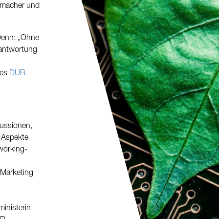
gsmacher und
 Denn: „Ohne
rantwortung
des
DUB
ussionen,
 Aspekte
working-
 Marketing
ministerin