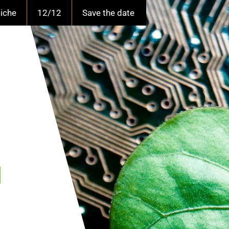
liche
12/12
Save the date