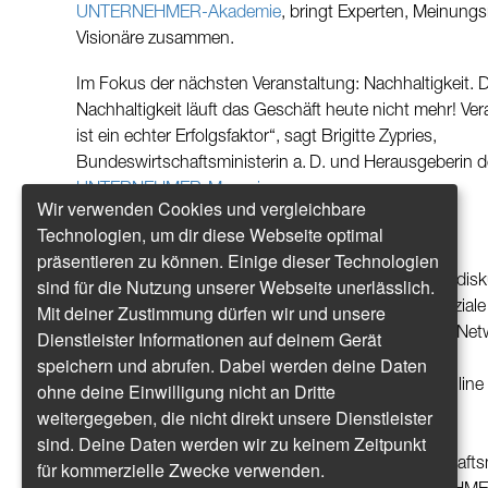
UNTERNEHMER-Akademie
, bringt Experten, Meinun
Visionäre zusammen.
Im Fokus der nächsten Veranstaltung: Nachhaltigkeit.
Nachhaltigkeit läuft das Geschäft heute nicht mehr! Ve
ist ein echter Erfolgsfaktor“, sagt Brigitte Zypries,
Bundeswirtschaftsministerin a. D. und Herausgeberin 
UNTERNEHMER-Magazins
.
Wir verwenden Cookies und vergleichbare
Technologien, um dir diese Webseite optimal
Das Wichtigste im Überblick
präsentieren zu können. Einige dieser Technologien
Was?
Keynotes, Masterclasses und Podiumsdisk
sind für die Nutzung unserer Webseite unerlässlich.
bei denen ökonomische, ökologische und soziale
Mit deiner Zustimmung dürfen wir und unsere
von Nachhaltigkeit beleuchtet werden, sowie Net
Dienstleister Informationen auf deinem Gerät
Möglichkeiten bei Lunch und Dinner
speichern und abrufen. Dabei werden deine Daten
Wann?
11. Mai – am Vortag des Festivals „Online
ohne deine Einwilligung nicht an Dritte
Rockstars“ (OMR)
weitergegeben, die nicht direkt unsere Dienstleister
Wo?
Im Hamburger Schanzenviertel
sind. Deine Daten werden wir zu keinem Zeitpunkt
Wer?
Unter anderem
Brigitte Zypries
, Wirtschafts
für kommerzielle Zwecke verwenden.