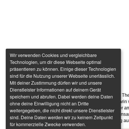
Wir verwenden Cookies und vergleichbare
Technologien, um dir diese Webseite optimal
präsentieren zu können. Einige dieser Technologien
sind für die Nutzung unserer Webseite unerlässlich.
Der Tag im Rückblick
Mit deiner Zustimmung dürfen wir und unsere
Dienstleister Informationen auf deinem Gerät
Deutschland und Europa haben gute Chancen beim Them
speichern und abrufen. Dabei werden deine Daten
zu setzen und eine führende Rolle einzunehmen. Darin
ohne deine Einwilligung nicht an Dritte
Digital Think Tank einig. Auf der Bühne standen unter 
weitergegeben, die nicht direkt unsere Dienstleister
Nicola Beer, Ashok Kaul und Alexander Britz. Gemeinsa
sind. Deine Daten werden wir zu keinem Zeitpunkt
beim Networking-Dinner in der "Bullerei" in Hamburg au
für kommerzielle Zwecke verwenden.